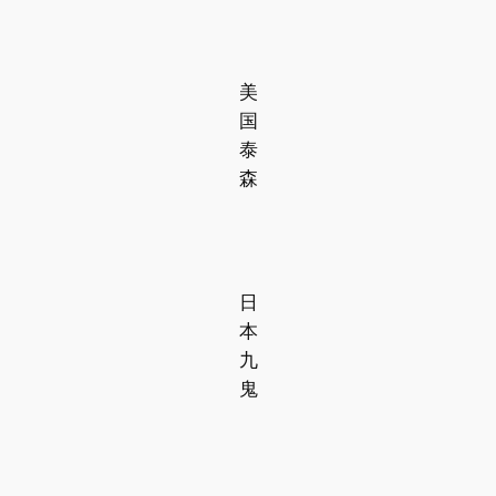
美
国
泰
森
日
本
九
鬼