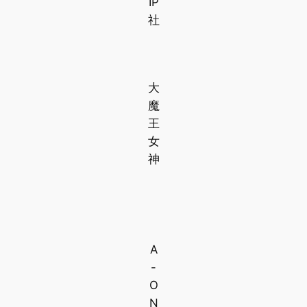
IP
社
大
魔
王
女
神
A
-
O
N