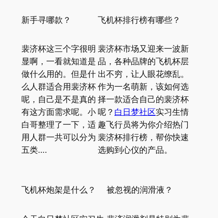
新手寻哪款？
飞机杯排行榜有哪些？
裴济杯这三个字很明
裴济杯市场又迎来一波新
显啊，一看就知道是
品，各种品牌的飞机杯层
做什么用的。但是什
出不穷，让人眼花缭乱。
么人群适合用裴济杯
作为一名萌新，该如何选
呢，自己是不是真的
择一款适合自己的裴济杯
有这方面需求呢。小
呢？
白日梦社区
实习生情
白哥整理了一下，适
趣飞行员将为你介绍热门
用人群一共可以分为
裴济杯排行榜，帮你快速
五类….
选购到心仪的产品。
飞机杯炮架是什么？
被忽视的润滑液？