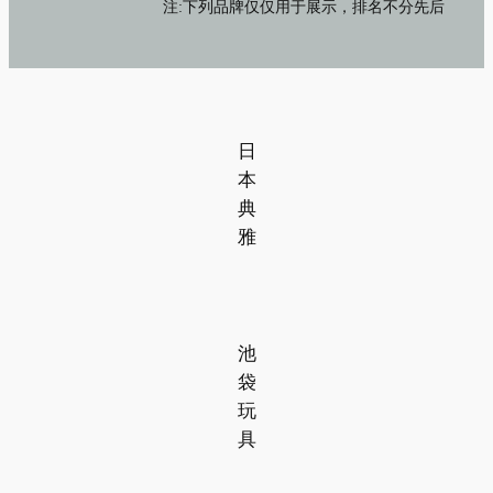
注:下列品牌仅仅用于展示，排名不分先后
日
本
典
雅
池
袋
玩
具